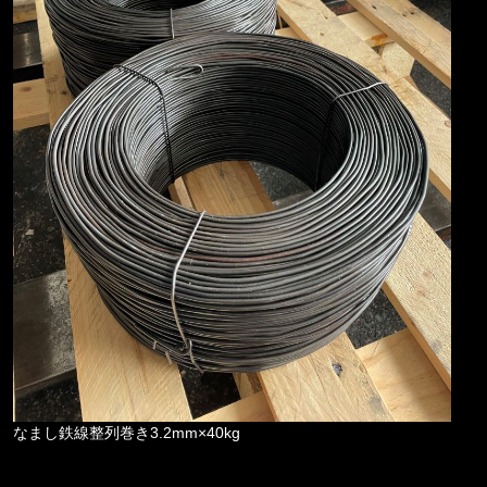
なまし鉄線整列巻き3.2mm×40kg